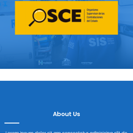
About Us
Lorem ipsum dolor sit am consectetur adipisicing elit do