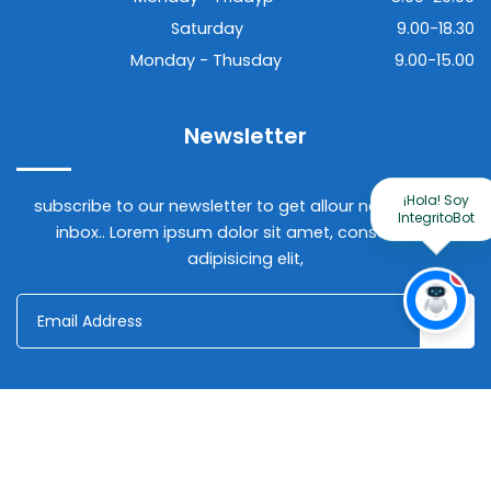
Saturday
9.00-18.30
Monday - Thusday
9.00-15.00
Newsletter
¡Hola! Soy
subscribe to our newsletter to get allour news in your
IntegritoBot
inbox.. Lorem ipsum dolor sit amet, consectetur
adipisicing elit,
!
© Copyright 2018 | All Rights Reserved by